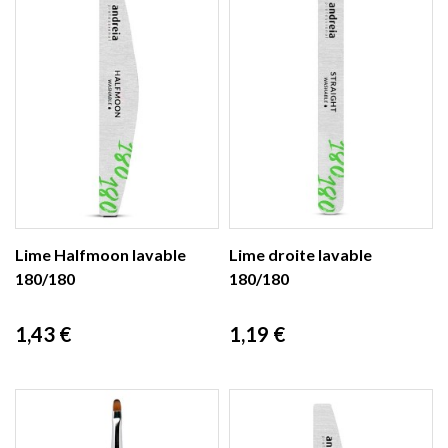
Lime Halfmoon lavable
Lime droite lavable
180/180
180/180
Prix
Prix
1,43 €
1,19 €