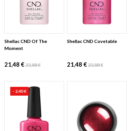
Shellac CND Of The
Shellac CND Covetable
Moment
Prix
Prix
Prix
Prix
21,48 €
21,48 €
23,88 €
23,88 €
de
de
base
base
- 2,40 €