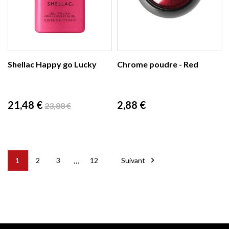
Shellac Happy go Lucky
Chrome poudre - Red
Prix
Prix
Prix
21,48 €
2,88 €
23,88 €
de
base
…

1
2
3
12
Suivant