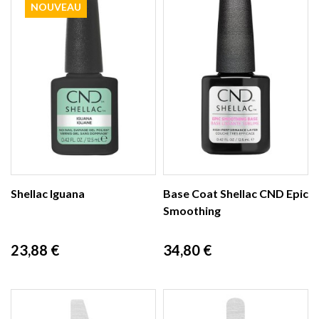
NOUVEAU
Shellac Iguana
Base Coat Shellac CND Epic
Smoothing
Prix
Prix
23,88 €
34,80 €