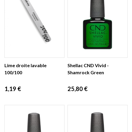
Lime droite lavable
Shellac CND Vivid -
100/100
Shamrock Green
Prix
Prix
1,19 €
25,80 €