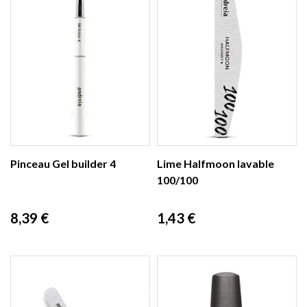
Pinceau Gel builder 4
Lime Halfmoon lavable
100/100
Prix
Prix
8,39 €
1,43 €