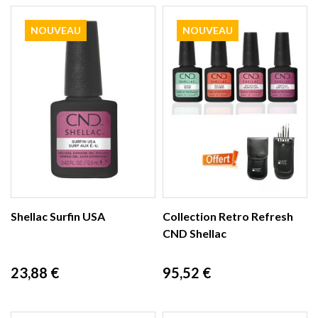
NOUVEAU
NOUVEAU
Shellac Surfin USA
Collection Retro Refresh
CND Shellac
Prix
Prix
23,88 €
95,52 €