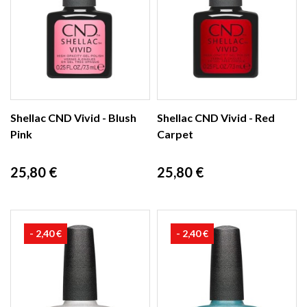
Shellac CND Vivid - Blush
Shellac CND Vivid - Red
Pink
Carpet
Prix
Prix
25,80 €
25,80 €
- 2,40 €
- 2,40 €