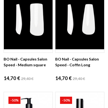
BO Nail - Capsules Salon
BO Nail - Capsules Salon
Speed - Medium square
Speed - Coffin Long
Prix
Prix
Prix
Prix
14,70 €
14,70 €
29,40 €
29,40 €
de
de
base
base
-50%
-50%