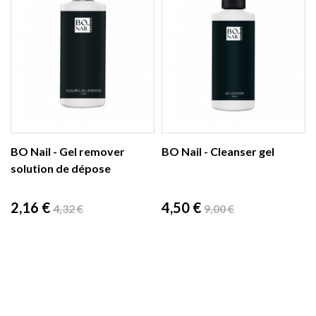
BO Nail - Gel remover
BO Nail - Cleanser gel
solution de dépose
Prix
Prix
Prix
Prix
2,16 €
4,50 €
4,32 €
9,00 €
de
de
base
base