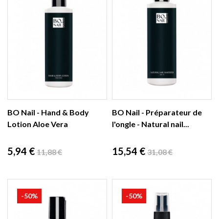
BO Nail - Hand & Body
BO Nail - Préparateur de
Lotion Aloe Vera
l'ongle - Natural nail...
Prix
Prix
Prix
Prix
5,94 €
15,54 €
11,88 €
31,08 €
de
de
base
base
-50%
-50%