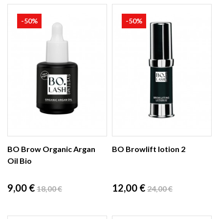
-50%
-50%
BO Brow Organic Argan
BO Browlift lotion 2
Oil Bio
Prix
Prix
Prix
Prix
9,00 €
12,00 €
18,00 €
24,00 €
de
de
base
base