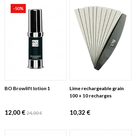
-50%
BO Browlift lotion 1
Lime rechargeable grain
100 + 10 recharges
Prix
Prix
Prix
12,00 €
10,32 €
24,00 €
de
base