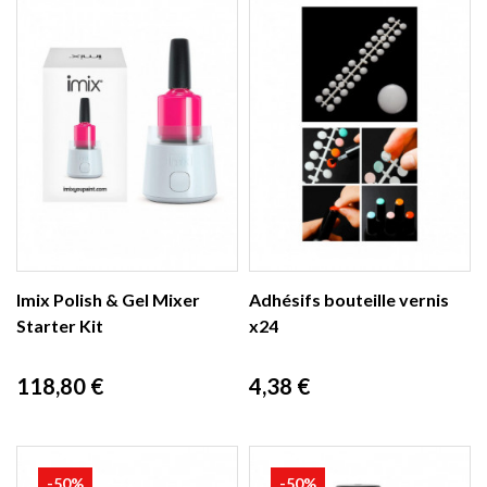
Imix Polish & Gel Mixer
Adhésifs bouteille vernis
Starter Kit
x24
Prix
Prix
118,80 €
4,38 €
-50%
-50%