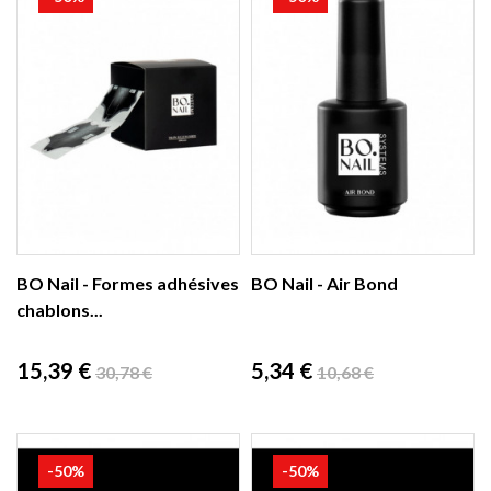
BO Nail - Formes adhésives
BO Nail - Air Bond
chablons...
Prix
Prix
Prix
Prix
15,39 €
5,34 €
30,78 €
10,68 €
de
de
base
base
-50%
-50%