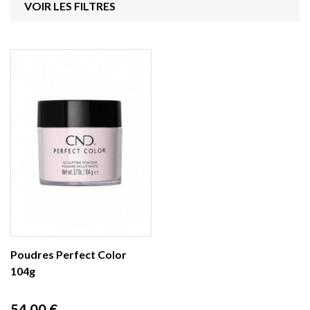
VOIR LES FILTRES
Poudres Perfect Color
104g
Prix
54,00 €