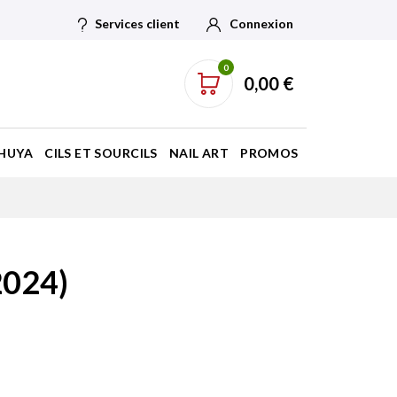
Services client
Connexion
0
0,00 €
HUYA
CILS ET SOURCILS
NAIL ART
PROMOS
2024)