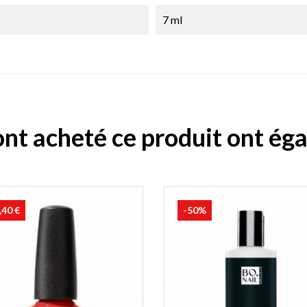
7 ml
 ont acheté ce produit ont ég
,40 €
-50%