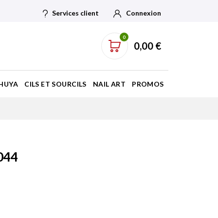
Services client
Connexion
0
0,00 €
HUYA
CILS ET SOURCILS
NAIL ART
PROMOS
044