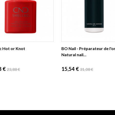
c Hot or Knot
BO Nail - Préparateur de l'on
Natural nail...
Prix
Prix
Prix
8 €
15,54 €
23,88 €
31,08 €
de
de
base
base