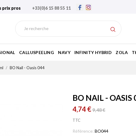
s prix pros
+33(0)6 15 88 55 11
SIONAL
CALLUSPEELING
NAVY
INFINITY HYBRID
ZOLA
T
ml
BO Nail - Oasis 044
BO NAIL - OASIS 
4,74 €
9,48 €
TTC
Référence:
BO044