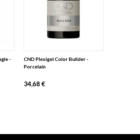
gle -
CND Plexigel Color Builder -
Porcelain
Prix
34,68 €