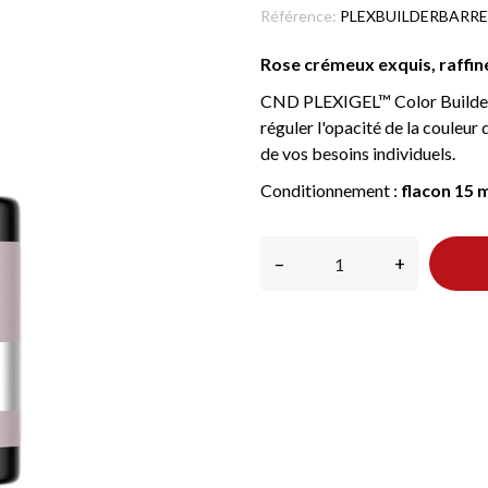
Référence:
PLEXBUILDERBARR
Rose crémeux exquis, raffiné
CND PLEXIGEL™ Color Builder e
réguler l'opacité de la couleu
de vos besoins individuels.
Conditionnement :
flacon 15 
–
+