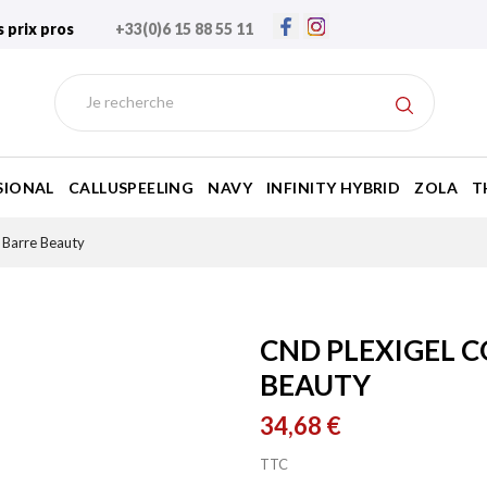
s prix pros
+33(0)6 15 88 55 11
SIONAL
CALLUSPEELING
NAVY
INFINITY HYBRID
ZOLA
T
- Barre Beauty
CND PLEXIGEL C
BEAUTY
34,68 €
TTC