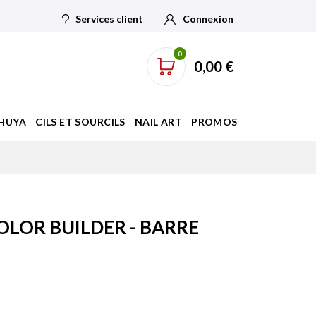
Services client
Connexion
0
0,00 €
HUYA
CILS ET SOURCILS
NAIL ART
PROMOS
OLOR BUILDER - BARRE