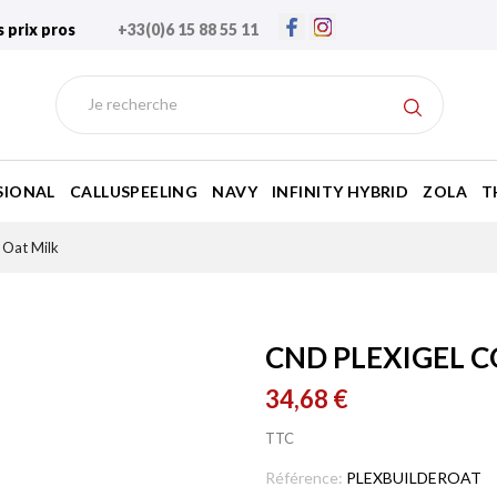
s prix pros
+33(0)6 15 88 55 11
SIONAL
CALLUSPEELING
NAVY
INFINITY HYBRID
ZOLA
T
 Oat Milk
CND PLEXIGEL C
34,68 €
TTC
Référence:
PLEXBUILDEROAT