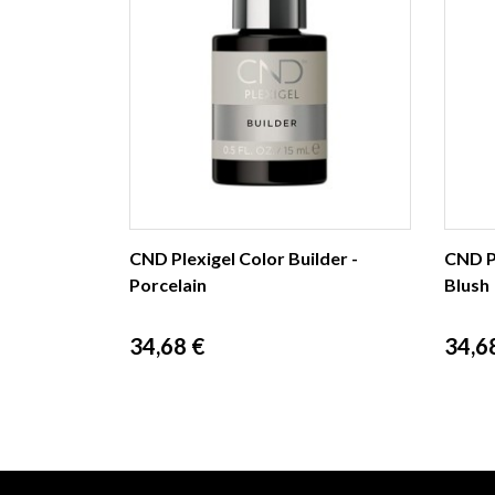
CND Plexigel Color Builder -
CND Pl
Porcelain
Blush
Prix
Prix
34,68 €
34,6