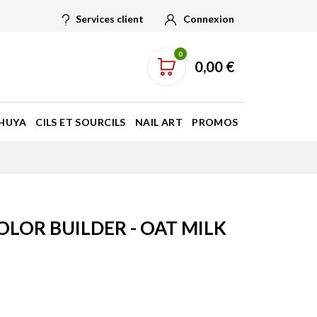
Services client
Connexion
0
0,00 €
HUYA
CILS ET SOURCILS
NAIL ART
PROMOS
OLOR BUILDER - OAT MILK