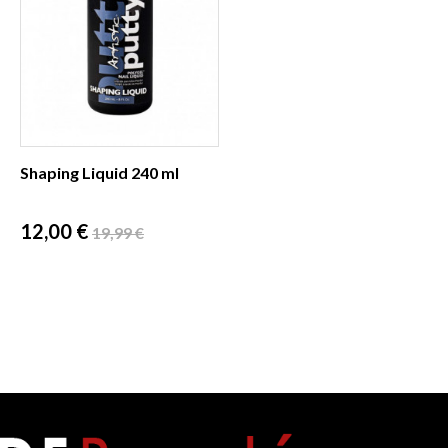
Shaping Liquid 240 ml
Prix
Prix
12,00 €
19,99 €
de
base