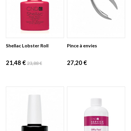
Shellac Lobster Roll
Pince à envies
Prix
Prix
Prix
21,48 €
27,20 €
23,88 €
de
base