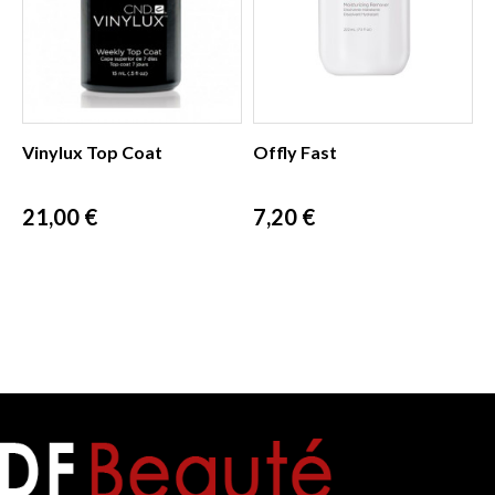
Vinylux Top Coat
Offly Fast
Prix
Prix
21,00 €
7,20 €