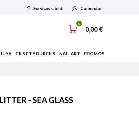
Services client
Connexion
0
0,00 €
HUYA
CILS ET SOURCILS
NAIL ART
PROMOS
ITTER - SEA GLASS