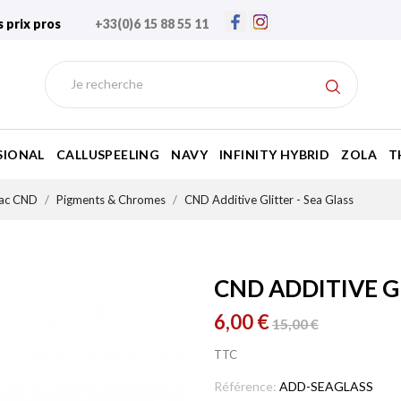
s prix pros
+33(0)6 15 88 55 11
SIONAL
CALLUSPEELING
NAVY
INFINITY HYBRID
ZOLA
T
lac CND
Pigments & Chromes
CND Additive Glitter - Sea Glass
CND ADDITIVE GL
6,00 €
15,00 €
TTC
Référence:
ADD-SEAGLASS