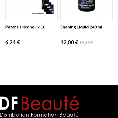
Patchs silicone - x 10
Shaping Liquid 240 ml
Prix
Prix
Prix
6,24 €
12,00 €
19,99 €
de
base