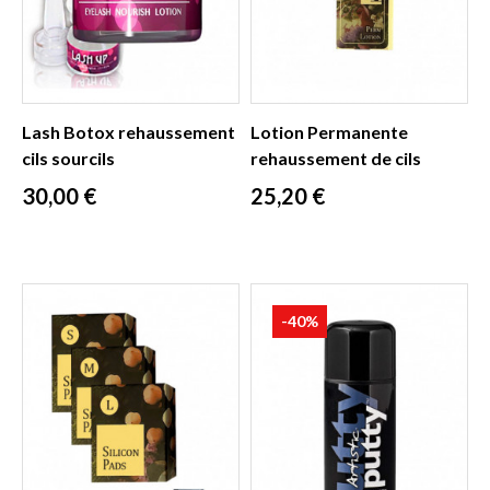
Lash Botox rehaussement
Lotion Permanente
cils sourcils
rehaussement de cils
Prix
Prix
30,00 €
25,20 €
-40%