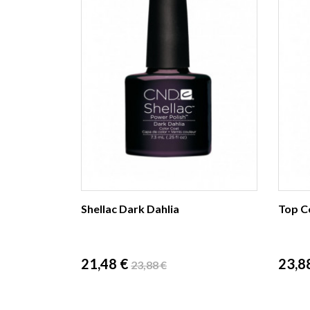
Shellac Dark Dahlia
Top C
Prix
Prix
Prix
21,48 €
23,8
23,88 €
de
base