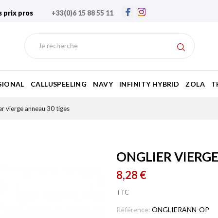
s prix pros
+33(0)6 15 88 55 11
SIONAL
CALLUSPEELING
NAVY
INFINITY HYBRID
ZOLA
T
er vierge anneau 30 tiges
ONGLIER VIERGE
8,28 €
TTC
Référence:
ONGLIERANN-OP