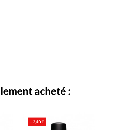
alement acheté :
- 2,40 €