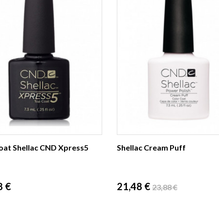
oat Shellac CND Xpress5
Shellac Cream Puff
Prix
Prix
8 €
21,48 €
23,88 €
de
base