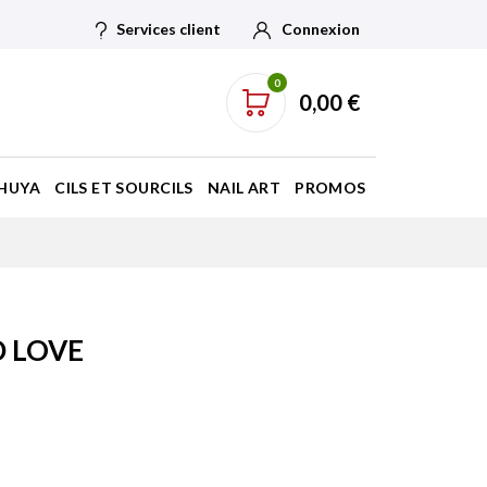
Services client
Connexion
0
0,00 €
HUYA
CILS ET SOURCILS
NAIL ART
PROMOS
D LOVE