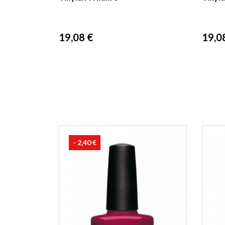
Prix
Prix
19,08 €
19,0
- 2,40 €