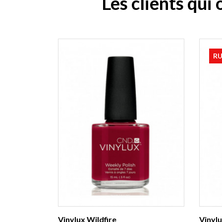
Les clients qui
RU
Vinylux Wildfire
Vinyl