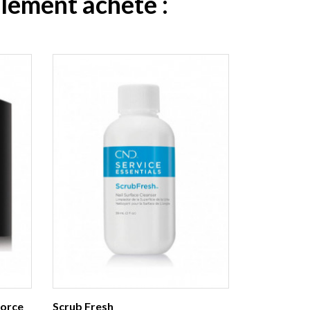
alement acheté :
force
Scrub Fresh