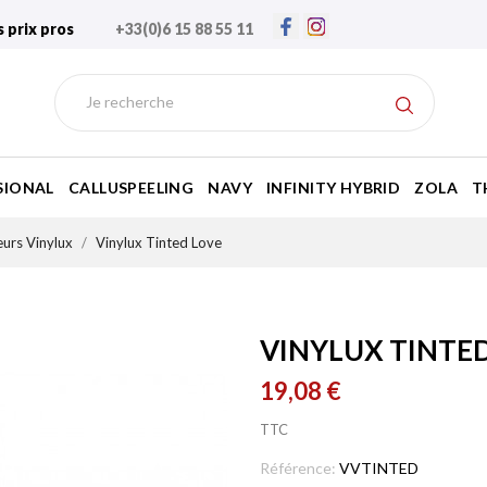
s prix pros
+33(0)6 15 88 55 11
SIONAL
CALLUSPEELING
NAVY
INFINITY HYBRID
ZOLA
T
urs Vinylux
Vinylux Tinted Love
VINYLUX TINTE
19,08 €
TTC
Référence:
VVTINTED