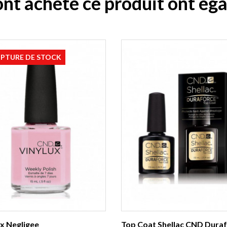
 ont acheté ce produit ont ég
PTURE DE STOCK
ux Negligee
Top Coat Shellac CND Dura