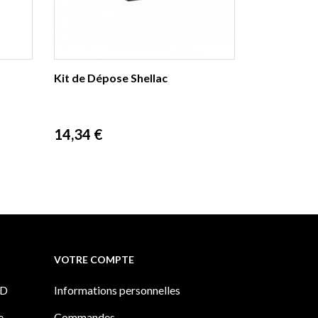
Kit de Dépose Shellac
Vinylux Rub
Prix
Prix
14,34 €
19,08 €
VOTRE COMPTE
PD
Informations personnelles
e
Commandes