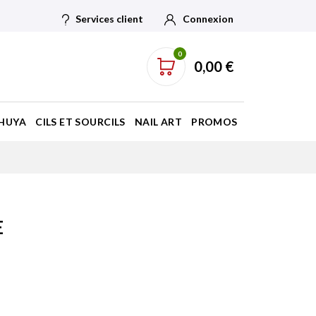
Services client
Connexion
0
0,00 €
HUYA
CILS ET SOURCILS
NAIL ART
PROMOS
E