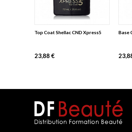
Top Coat Shellac CND Xpress5
Base 
Prix
Prix
23,88 €
23,8