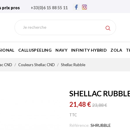
s prix pros
+33(0)6 15 88 55 11
SIONAL
CALLUSPEELING
NAVY
INFINITY HYBRID
ZOLA
T
lac CND
Couleurs Shellac CND
Shellac Rubble
SHELLAC RUBBL
21,48 €
23,88 €
TTC
Référence:
SHRUBBLE