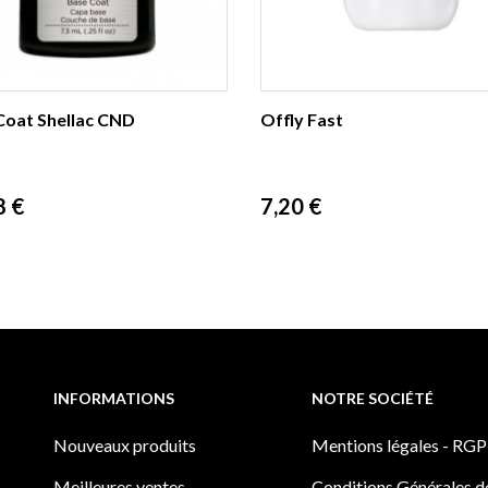
Coat Shellac CND
Offly Fast
Prix
8 €
7,20 €
INFORMATIONS
NOTRE SOCIÉTÉ
Nouveaux produits
Mentions légales - RG
Meilleures ventes
Conditions Générales d