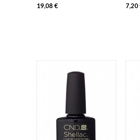
Prix
Prix
19,08 €
7,20