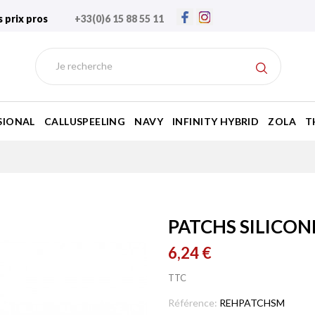
s prix pros
+33(0)6 15 88 55 11
SIONAL
CALLUSPEELING
NAVY
INFINITY HYBRID
ZOLA
T
PATCHS SILICONE
6,24 €
TTC
Référence:
REHPATCHSM