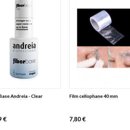
Base Andreia - Clear
Film cellophane 40 mm
Prix
9 €
7,80 €