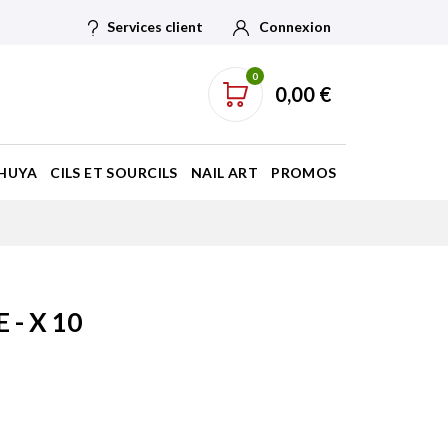
Services client
Connexion
0
0,00 €
HUYA
CILS ET SOURCILS
NAIL ART
PROMOS
 - X 10