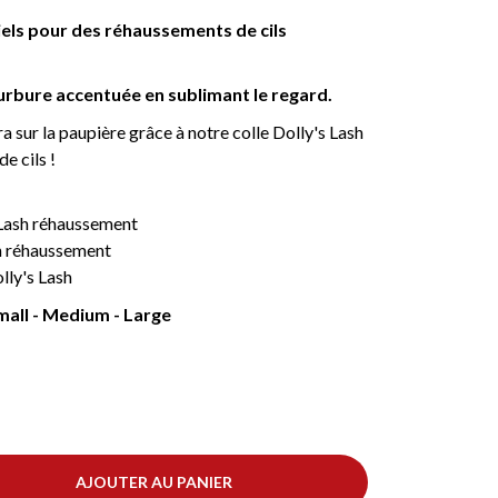
iels pour des réhaussements de cils
courbure accentuée en sublimant le regard.
ra sur la paupière grâce à notre colle Dolly's Lash
e cils !
 Lash réhaussement
sh réhaussement
lly's Lash
mall - Medium - Large
AJOUTER AU PANIER