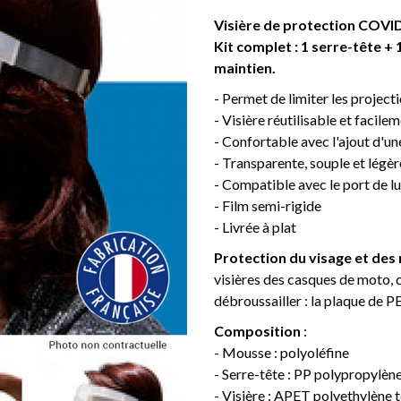
Visière de protection COVID
Kit complet : 1 serre-tête + 
maintien.
- Permet de limiter les projecti
- Visière réutilisable et facile
- Confortable avec l'ajout d'une
- Transparente, souple et légèr
- Compatible avec le port de lu
- Film semi-rigide
- Livrée à plat
Protection du visage et de
visières des casques de moto, c
débroussailler : la plaque de P
Composition
:
- Mousse : polyoléfine
- Serre-tête : PP polypropylèn
- Visière : APET polyethylène