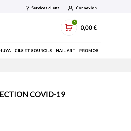
Services client
Connexion
0
0,00 €
HUYA
CILS ET SOURCILS
NAIL ART
PROMOS
TECTION COVID-19