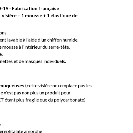
-19 - Fabrication française
1 visière + 1 mousse + 1 élastique de
ons.
ment lavable à l'aide d'un chiffon humide.
 mousse à l'intérieur du serre-tête.
e.
nettes et de masques individuels.
s muqueuses
(cette visière ne remplace pas les
e n'est pas non plus un produit pour
ET étant plus fragile que du polycarbonate)
e
 téréphtalate amorphe