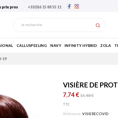
s prix pros
+33(0)6 15 88 55 11
SIONAL
CALLUSPEELING
NAVY
INFINITY HYBRID
ZOLA
T
ID-19
VISIÈRE DE PRO
7,74 €
15,48 €
TTC
Référence:
VISIERECOVID