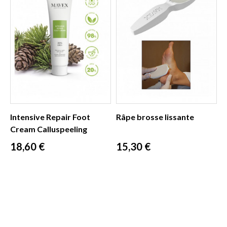
Intensive Repair Foot
Râpe brosse lissante
Cream Calluspeeling
Prix
Prix
18,60 €
15,30 €