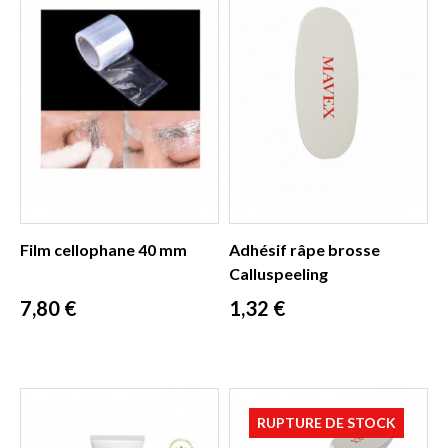
Film cellophane 40 mm
Adhésif râpe brosse
Calluspeeling
Prix
Prix
7,80 €
1,32 €
RUPTURE DE STOCK