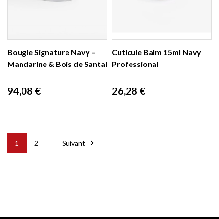
Bougie Signature Navy –
Cuticule Balm 15ml Navy
Mandarine & Bois de Santal
Professional
Prix
Prix
94,08 €
26,28 €

1
2
Suivant