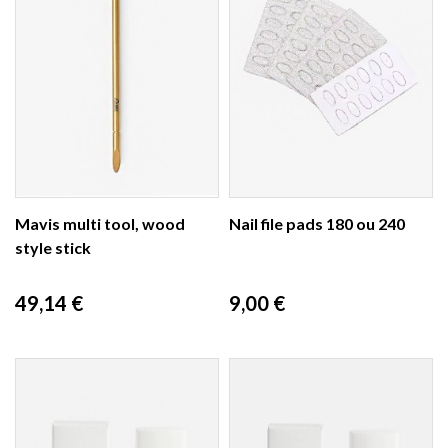
Mavis multi tool, wood
Nail file pads 180 ou 240
style stick
Prix
Prix
49,14 €
9,00 €