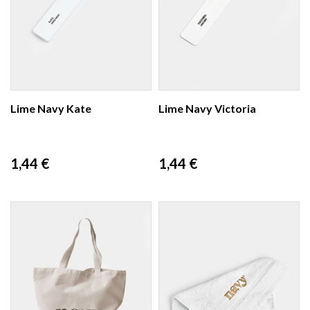
Lime Navy Kate
Lime Navy Victoria
Prix
Prix
1,44 €
1,44 €