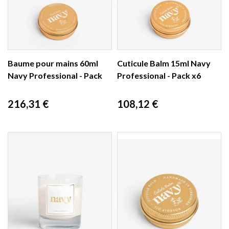
Baume pour mains 60ml
Cuticule Balm 15ml Navy
Navy Professional - Pack
Professional - Pack x6
x6
Prix
Prix
216,31 €
108,12 €