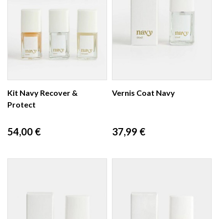
Kit Navy Recover &
Vernis Coat Navy
Protect
Prix
Prix
54,00 €
37,99 €