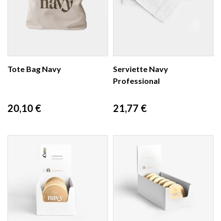
Tote Bag Navy
Serviette Navy
Professional
Prix
Prix
20,10 €
21,77 €