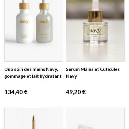
Duo soin des mains Navy,
Sérum Mains et Cuticules
gommage et lait hydratant
Navy
Prix
Prix
134,40 €
49,20 €