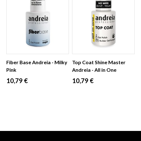
Fiber Base Andreia - Milky
Top Coat Shine Master
Pink
Andreia - All in One
Prix
Prix
10,79 €
10,79 €