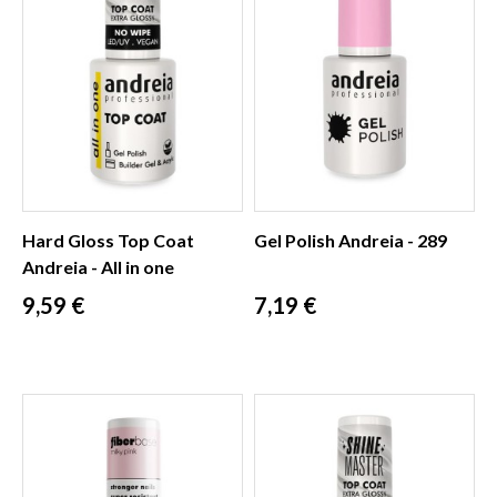
Hard Gloss Top Coat
Gel Polish Andreia - 289
Andreia - All in one
Prix
Prix
9,59 €
7,19 €