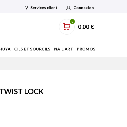
Services client
Connexion
0
0,00 €
HUYA
CILS ET SOURCILS
NAIL ART
PROMOS
TWIST LOCK