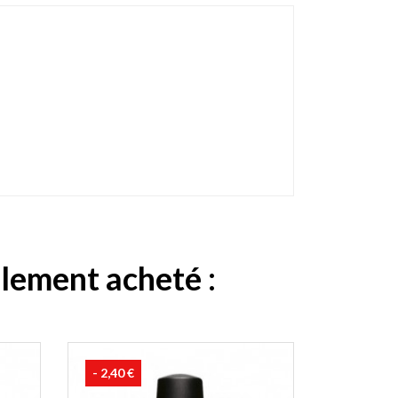
alement acheté :
- 2,40 €