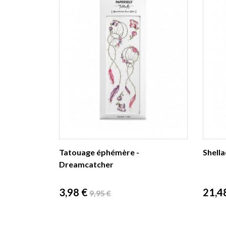
Tatouage éphémère -
Shella
Dreamcatcher
Prix
Prix
Prix
3,98 €
21,4
9,95 €
de
base