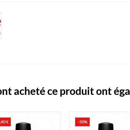
 ont acheté ce produit ont ég
,40 €
-30%