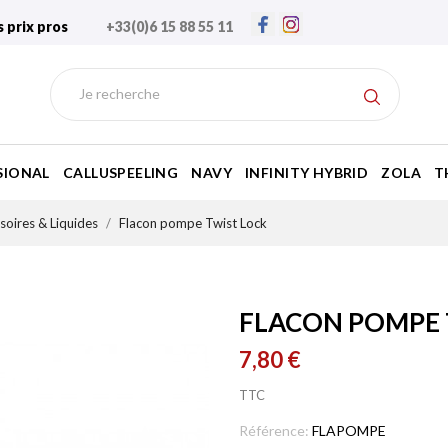
s prix pros
+33(0)6 15 88 55 11
SIONAL
CALLUSPEELING
NAVY
INFINITY HYBRID
ZOLA
T
soires & Liquides
Flacon pompe Twist Lock
FLACON POMPE 
7,80 €
TTC
Référence:
FLAPOMPE