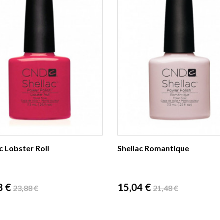
c Lobster Roll
Shellac Romantique
Prix
Prix
Prix
8 €
15,04 €
23,88 €
21,48 €
de
de
base
base