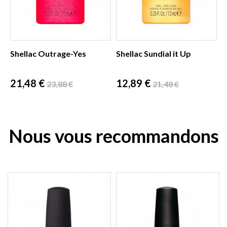
Shellac Outrage-Yes
Shellac Sundial it Up
Prix
Prix
Prix
Prix
21,48 €
12,89 €
23,88 €
21,48 €
de
de
base
base
Nous vous recommandons