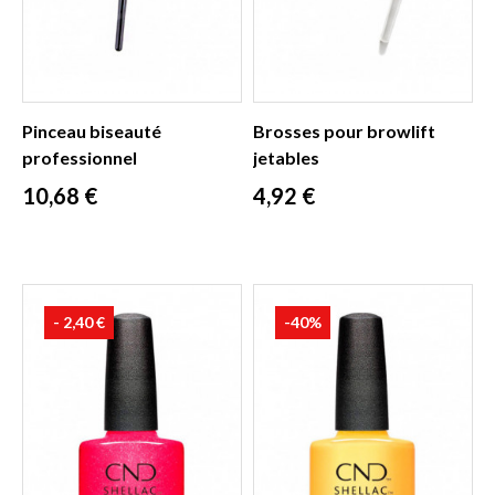
Pinceau biseauté
Brosses pour browlift
professionnel
jetables
Prix
Prix
10,68 €
4,92 €
- 2,40 €
-40%