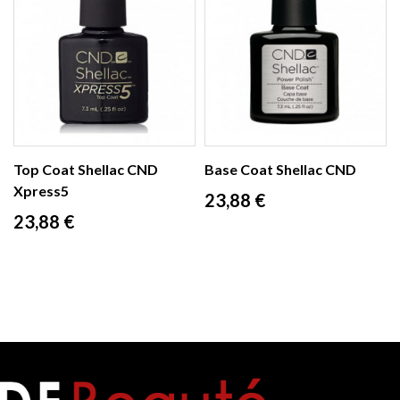
Top Coat Shellac CND
Base Coat Shellac CND
Xpress5
Prix
23,88 €
Prix
23,88 €