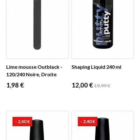
Lime mousse Outblack -
Shaping Liquid 240 ml
120/240 Noire, Droite
Prix
Prix
Prix
1,98 €
12,00 €
19,99 €
de
base
- 2,40 €
- 2,40 €